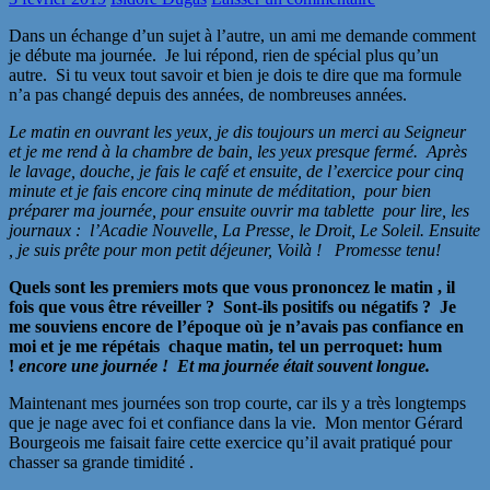
Dans un échange d’un sujet à l’autre, un ami me demande comment
je débute ma journée. Je lui répond, rien de spécial plus qu’un
autre. Si tu veux tout savoir et bien je dois te dire que ma formule
n’a pas changé depuis des années, de nombreuses années.
Le matin en ouvrant les yeux, je dis toujours un merci au Seigneur
et je me rend à la chambre de bain, les yeux presque fermé. Après
le lavage, douche, je fais le café et ensuite, de l’exercice pour cinq
minute et je fais encore cinq minute de méditation, pour bien
préparer ma journée, pour ensuite ouvrir ma tablette pour lire, les
journaux : l’Acadie Nouvelle, La Presse, le Droit, Le Soleil. Ensuite
, je suis prête pour mon petit déjeuner, Voilà ! Promesse tenu!
Quels sont les premiers mots que vous prononcez le matin , il
fois que vous être réveiller ? Sont-ils positifs ou négatifs ? Je
me souviens encore de l’époque où je n’avais pas confiance en
moi et je me répétais chaque matin, tel un perroquet: hum
!
encore une journée ! Et ma journée était souvent longue.
Maintenant mes journées son trop courte, car ils y a très longtemps
que je nage avec foi et confiance dans la vie. Mon mentor Gérard
Bourgeois me faisait faire cette exercice qu’il avait pratiqué pour
chasser sa grande timidité .