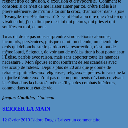
règnent trop de division, d’exclusion et d’hypocrisie. Comment te
consoler, si ce n’est de me laisser aimer par toi, d’être fidèle à la
prière intérieure, de m’unir à toi sur la croix, d’annoncer dans la joie
l’Évangile des Béatitudes. ? Si saint Paul a pu dire que c’est toi qui
vivait en lui, j’ose dire que c’est toi qui pleures, qui pries et qui
souffres en moi, en nous.
Tu as dit de ne pas nous surprendre si nous étions calomnies,
incompris, persécutées, puisque ce fut ton chemin, un chemin de
crois qui débouche sur le pardon et la résurrection, c’est tout de
même lourd, Seigneur, de voir tant de médias tirer à bout portant sur
l’Église, parfois avec raison, mais sans apporter toute les nuances
nécessaire . Mon épouse et moi souffrant de ses scandales avec
beaucoup de fidèles. Depuis plus de 20 ans que je donne de
retraites spirituelles aux religieuses, religieux et prêtres, tu sais que la
majorité d’entre eux n’ont pas de comportements déviants en vivant
le célibat dans la chasteté, même s’il y a des combats intérieurs,
comme dans tout état de vie.
jacques Gauthier,
Gatineau
SERRER LA MAIN
12 février 2019
Isidore Dugas
Laisser un commentaire