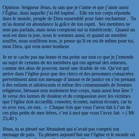
Opinion- Seigneur Jésus, tu sais que je t’aime et que j’aime aussi
l’Église, dans laquelle j’ai été baptisé . Elle est ton corps répondu
dans le monde, peuple de Dieu rassemblé pour faire eucharistie . Tu
m’as donné en abondance la grâce de ton esprit. Ses membres ne
sont pas parfaits, mais nous comptons sur ta miséricorde. Quand un
seul est dans la joie, nous le sommes aussi, et quand un membre
souffre, nous souffrons tous, je pense qu’il en est de même pour toi,
mon Dieu, qui veut notre bonheur.
Je ne te cache pas ma honte et ma peine sur tout ce que je j’entends
au sujet de certains de tes membres qui ont agressé des mineurs,
comme des abus de pouvoir, mené une double de vie. Qu’est qui
arrive dans l’église pour que des clercs et des personnes consacrées
pervertissent ainsi ton message d’amour et de justice en s’en prenant
à des enfants et adolescents et même des communautés de femmes
religieuse, blessant non seulement leur corps, mais aussi leur âme ?
Je verse des larmes de douleur et de compassion avec les victimes
que l’église doit accueillir, consoler, écouter, surtout écouter, car tu
es avec eux, en eux. » Chaque fois que vous l’avez fait à l’un de
ces plus petits de mes frères, c’est à moi que vous l’avez fait » ( Mt
25,40 ).
Jésus, tu as pleuré sur Jérusalem qui n’avait pas compris ton
message de paix. Tu pleures aujourd’hui sur l’église et le monde où