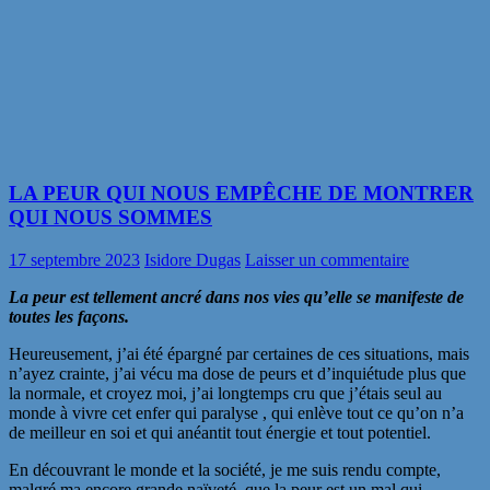
LA PEUR QUI NOUS EMPÊCHE DE MONTRER
QUI NOUS SOMMES
17 septembre 2023
Isidore Dugas
Laisser un commentaire
La peur est tellement ancré dans nos vies qu’elle se manifeste de
toutes les façons.
Heureusement, j’ai été épargné par certaines de ces situations, mais
n’ayez crainte, j’ai vécu ma dose de peurs et d’inquiétude plus que
la normale, et croyez moi, j’ai longtemps cru que j’étais seul au
monde à vivre cet enfer qui paralyse , qui enlève tout ce qu’on n’a
de meilleur en soi et qui anéantit tout énergie et tout potentiel.
En découvrant le monde et la société, je me suis rendu compte,
malgré ma encore grande naïveté, que la peur est un mal qui