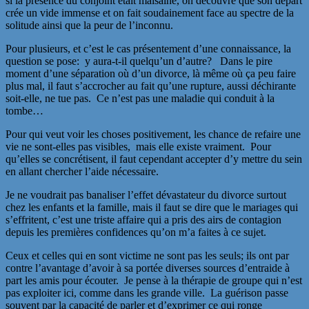
si la présence du conjoint était malsaine, on découvre que son départ
crée un vide immense et on fait soudainement face au spectre de la
solitude ainsi que la peur de l’inconnu.
Pour plusieurs, et c’est le cas présentement d’une connaissance, la
question se pose: y aura-t-il quelqu’un d’autre? Dans le pire
moment d’une séparation où d’un divorce, là même où ça peu faire
plus mal, il faut s’accrocher au fait qu’une rupture, aussi déchirante
soit-elle, ne tue pas. Ce n’est pas une maladie qui conduit à la
tombe…
Pour qui veut voir les choses positivement, les chance de refaire une
vie ne sont-elles pas visibles, mais elle existe vraiment. Pour
qu’elles se concrétisent, il faut cependant accepter d’y mettre du sein
en allant chercher l’aide nécessaire.
Je ne voudrait pas banaliser l’effet dévastateur du divorce surtout
chez les enfants et la famille, mais il faut se dire que le mariages qui
s’effritent, c’est une triste affaire qui a pris des airs de contagion
depuis les premières confidences qu’on m’a faites à ce sujet.
Ceux et celles qui en sont victime ne sont pas les seuls; ils ont par
contre l’avantage d’avoir à sa portée diverses sources d’entraide à
part les amis pour écouter. Je pense à la thérapie de groupe qui n’est
pas exploiter ici, comme dans les grande ville. La guérison passe
souvent par la capacité de parler et d’exprimer ce qui ronge