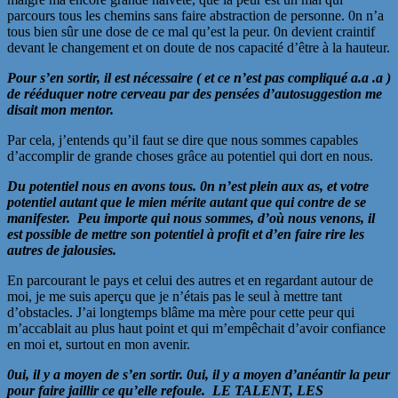
parcours tous les chemins sans faire abstraction de personne. 0n n’a
tous bien sûr une dose de ce mal qu’est la peur. 0n devient craintif
devant le changement et on doute de nos capacité d’être à la hauteur.
Pour s’en sortir, il est nécessaire ( et ce n’est pas compliqué a.a .a )
de rééduquer notre cerveau par des pensées d’autosuggestion me
disait mon mentor.
Par cela, j’entends qu’il faut se dire que nous sommes capables
d’accomplir de grande choses grâce au potentiel qui dort en nous.
Du potentiel nous en avons tous. 0n n’est plein aux as, et votre
potentiel autant que le mien mérite autant que qui contre de se
manifester. Peu importe qui nous sommes, d’où nous venons, il
est possible de mettre son potentiel à profit et d’en faire rire les
autres de jalousies.
En parcourant le pays et celui des autres et en regardant autour de
moi, je me suis aperçu que je n’étais pas le seul à mettre tant
d’obstacles. J’ai longtemps blâme ma mère pour cette peur qui
m’accablait au plus haut point et qui m’empêchait d’avoir confiance
en moi et, surtout en mon avenir.
0ui, il y a moyen de s’en sortir. 0ui, il y a moyen d’anéantir la peur
pour faire jaillir ce qu’elle refoule. LE TALENT, LES