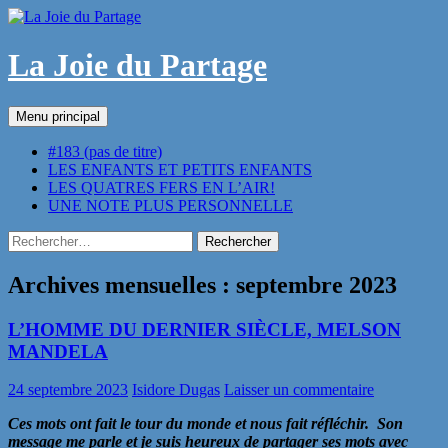
Aller
au
contenu
La Joie du Partage
Recherche
Menu principal
#183 (pas de titre)
LES ENFANTS ET PETITS ENFANTS
LES QUATRES FERS EN L’AIR!
UNE NOTE PLUS PERSONNELLE
Rechercher :
Archives mensuelles : septembre 2023
L’HOMME DU DERNIER SIÈCLE, MELSON
MANDELA
24 septembre 2023
Isidore Dugas
Laisser un commentaire
Ces mots ont fait le tour du monde et nous fait réfléchir. Son
message me parle et je suis heureux de partager ses mots avec