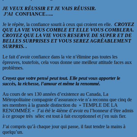
JE VEUX RÉUSSIR ET JE VAIS RÉUSSIR.
J’AI
CONFIANCE…..
Je le répète, la confiance sourit à ceux qui croient en elle.
CROYEZ
QUE LA VIE VOUS COMBLE ET ELLE VOUS COMBLERA.
CROYEZ QUE LA VIE VOUS RESERVE DE SUPER ET DE
BELLES SURPRISES ET VOUS SEREZ AGRÉABLEMENT
SURPRIS. .
Le fait d’avoir confiance dans la vie n’élimine pas toutes les
épreuves, toutefois, cela vous donne une meilleur attitude faces aux
problèmes.
Croyez que votre pensé peut tout. Elle peut vous apporter le
succès, la richesse, l’amour et même la renommé.
Au cours de ses 130 années d’existence au Canada, La
Métropolitaine compagnie d’assurance-vie n’a reconnu que cinq de
ses membres à la grande distinction du » TEMPLE DE LA
RENOMMÉE » J’ai été le 4ième d’avoir eu l’honneur d’être admis
à ce groupe très sélec est tout à fait exceptionnel et j’en suis fier.
J’ai compris qu’à chaque jour qui passe, il faut tendre la mains à
quelqu’un.