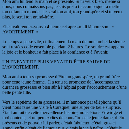
Mon ami lui tend la main et se présente. Si tu veux bien, même si
nous, nous connaissons pas, je suis prêt à t’accompagner à mettre
ton enfant au monde. Je serai ton ami, ton grand-père et si tu veux
plus, je serai ton grand-frère.
Elle avait rendez-vous à 4 heure cet après-midi là pour son »
AVORTEMENT »
Le temps a passé vite, et finalement la main de mon ami et la sienne
sont restées collé ensemble pendant 2 heures. Le sourire est apparue,
la joie et le bonheur à fait place à la confiance et à l’avenir.
UN ENFANT DE PLUS VENAIT D’ÊTRE SAUVÉ DE
L’AVORTEMENT.
Mon ami a tenu sa promesse d’être un grand-père, un grand frère
pour cette jeune femme. Il a tenu sa promesse de l’accompagner
durant sa grossesse et bien sûr à l’hôpital pour l’accouchement d’une
belle petite fille.
Vers le septième de sa grossesse, il m’annonce par téléphone qu’il
vient nous faire une visite à Caraquet, une super de belle surprise.
Étant au fait de cette merveilleuse histoire, nous étions Edwidge et
moi contents, et un peu excités de connaître cette jeune dame, d’être
présents et de pouvoir lui parler, c’était fabuleux, c’était gros et
grand, enfin c’était de l’amour pur, c’étais la vie à naître , c’était le