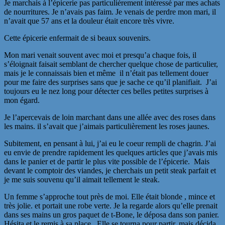
Je marchais à l’épicerie pas particulièrement intéressé par mes achats
de nourritures. Je n’avais pas faim. Je venais de perdre mon mari, il
n’avait que 57 ans et la douleur était encore très vivre.
Cette épicerie enfermait de si beaux souvenirs.
Mon mari venait souvent avec moi et presqu’a chaque fois, il
s’éloignait faisait semblant de chercher quelque chose de particulier,
mais je le connaissais bien et même il n’était pas tellement douer
pour me faire des surprises sans que je sache ce qu’il planifiait. J’ai
toujours eu le nez long pour détecter ces belles petites surprises à
mon égard.
Je l’apercevais de loin marchant dans une allée avec des roses dans
les mains. il s’avait que j’aimais particulièrement les roses jaunes.
Subitement, en pensant à lui, j’ai eu le coeur rempli de chagrin. J’ai
eu envie de prendre rapidement les quelques articles que j’avais mis
dans le panier et de partir le plus vite possible de l’épicerie. Mais
devant le comptoir des viandes, je cherchais un petit steak parfait et
je me suis souvenu qu’il aimait tellement le steak.
Un femme s’approche tout près de moi. Elle était blonde , mince et
très jolie. et portait une robe verte. Je la regarde alors qu’elle prenait
dans ses mains un gros paquet de t-Bone, le déposa dans son panier.
Hésita et le remis à sa place. Elle se tourna pour partir, mais décida