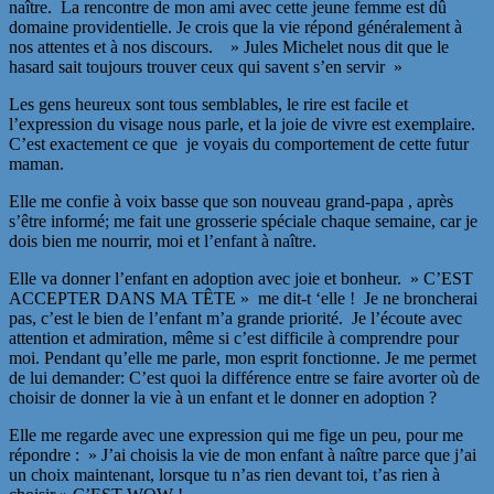
naître. La rencontre de mon ami avec cette jeune femme est dû
domaine providentielle. Je crois que la vie répond généralement à
nos attentes et à nos discours. » Jules Michelet nous dit que le
hasard sait toujours trouver ceux qui savent s’en servir »
Les gens heureux sont tous semblables, le rire est facile et
l’expression du visage nous parle, et la joie de vivre est exemplaire.
C’est exactement ce que je voyais du comportement de cette futur
maman.
Elle me confie à voix basse que son nouveau grand-papa , après
s’être informé; me fait une grosserie spéciale chaque semaine, car je
dois bien me nourrir, moi et l’enfant à naître.
Elle va donner l’enfant en adoption avec joie et bonheur. » C’EST
ACCEPTER DANS MA TÊTE » me dit-t ‘elle ! Je ne broncherai
pas, c’est le bien de l’enfant m’a grande priorité. Je l’écoute avec
attention et admiration, même si c’est difficile à comprendre pour
moi. Pendant qu’elle me parle, mon esprit fonctionne. Je me permet
de lui demander: C’est quoi la différence entre se faire avorter où de
choisir de donner la vie à un enfant et le donner en adoption ?
Elle me regarde avec une expression qui me fige un peu, pour me
répondre : » J’ai choisis la vie de mon enfant à naître parce que j’ai
un choix maintenant, lorsque tu n’as rien devant toi, t’as rien à