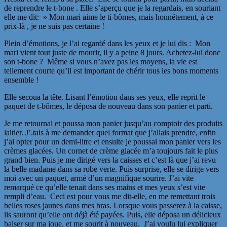
de reprendre le t-bone . Elle s’aperçu que je la regardais, en souriant
elle me dit: » Mon mari aime le ti-bômes, mais honnêtement, à ce
prix-là , je ne suis pas certaine !
Plein d’émotions, je l’ai regardé dans les yeux et je lui dis : Mon
mari vient tout juste de mourir, il y a peine 8 jours. Achetez-lui donc
son t-bone ? Même si vous n’avez pas les moyens, la vie est
tellement courte qu’il est important de chérir tous les bons moments
ensemble !
Elle secoua la tête. Lisant l’émotion dans ses yeux, elle reprit le
paquet de t-bômes, le déposa de nouveau dans son panier et parti.
Je me retournai et poussa mon panier jusqu’au comptoir des produits
laitier. J’.tais à me demander quel format que j’allais prendre, enfin
j’ai opter pour un demi-litre et ensuite je poussai mon panier vers les
crèmes glacées. Un cornet de crème glacée m’a toujours fait le plus
grand bien. Puis je me dirigé vers la caisses et c’est là que j’ai revu
la belle madame dans sa robe verte. Puis surprise, elle se dirige vers
moi avec un paquet, armé d’un magnifique sourire. J’ai vite
remarqué ce qu’elle tenait dans ses mains et mes yeux s’est vite
rempli d’eau. Ceci est pour vous me dit-elle, en me remettant trois
belles roses jaunes dans mes bras. Lorsque vous passerez à la caisse,
ils sauront qu’elle ont déjà été payées. Puis, elle déposa un délicieux
baiser sur ma joue, et me sourit à nouveau. J’ai voulu lui expliquer