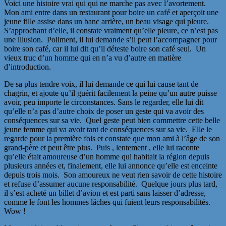
Voici une histoire vrai qui qui ne marche pas avec l’avortement.
Mon ami entre dans un restaurant pour boire un café et aperçoit une
jeune fille assise dans un banc arrière, un beau visage qui pleure.
S’approchant d’elle, il constate vraiment qu’elle pleure, ce n’est pas
une illusion. Poliment, il lui demande s’il peut l’accompagner pour
boire son café, car il lui dit qu’il déteste boire son café seul. Un
vieux truc d’un homme qui en n’a vu d’autre en matière
d’introduction.
De sa plus tendre voix, il lui demande ce qui lui cause tant de
chagrin, et ajoute qu’il guérit facilement la peine qu’un autre puisse
avoir, peu importe le circonstances. Sans le regarder, elle lui dit
qu’elle n’a pas d’autre choix de poser un geste qui va avoir des
conséquences sur sa vie. Quel geste peut bien commettre cette belle
jeune femme qui va avoir tant de conséquences sur sa vie. Elle le
regarde pour la première fois et constate que mon ami à l’âge de son
grand-père et peut être plus. Puis , lentement , elle lui raconte
qu’elle était amoureuse d’un homme qui habitait la région depuis
plusieurs années et, finalement, elle lui annonce qu’elle est enceinte
depuis trois mois. Son amoureux ne veut rien savoir de cette histoire
et refuse d’assumer aucune responsabilité. Quelque jours plus tard,
il s’est acheté un billet d’avion et est parti sans laisser d’adresse,
comme le font les hommes lâches qui fuient leurs responsabilités.
Wow !