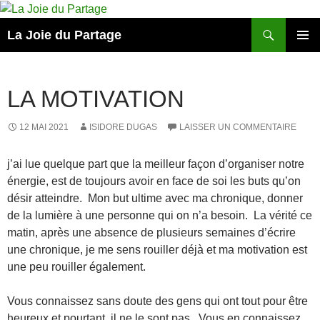
Aller
au
Recherche
La Joie du Partage
contenu
MENU
PRINCI
LA MOTIVATION
12 MAI 2021
ISIDORE DUGAS
LAISSER UN COMMENTAIRE
j’ai lue quelque part que la meilleur façon d’organiser notre
énergie, est de toujours avoir en face de soi les buts qu’on
désir atteindre. Mon but ultime avec ma chronique, donner
de la lumière à une personne qui on n’a besoin. La vérité ce
matin, après une absence de plusieurs semaines d’écrire
une chronique, je me sens rouiller déjà et ma motivation est
une peu rouiller également.
Vous connaissez sans doute des gens qui ont tout pour être
heureux et pourtant, il ne le sont pas. Vous en connaissez