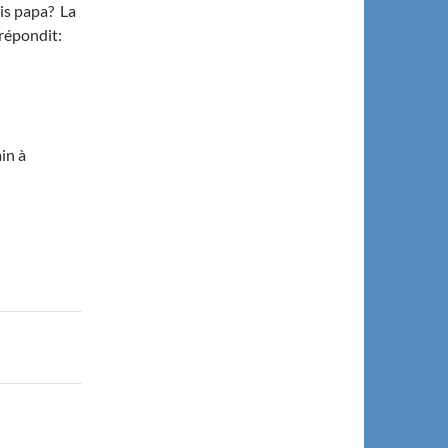
ais papa? La
 répondit:
ain à