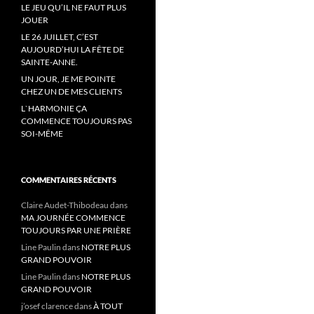
LE JEU QU’IL NE FAUT PLUS
JOUER
LE 26 JUILLET, C’EST
AUJOURD’HUI LA FÊTE DE
SAINTE-ANNE.
UN JOUR, JE ME POINTE
CHEZ UN DE MES CLIENTS
L`HARMONIE ÇA
COMMENCE TOUJOURS PAS
SOI-MÊME
COMMENTAIRES RÉCENTS
Claire Audet-Thibodeau
dans
MA JOURNÉE COMMENCE
TOUJOURS PAR UNE PRIÈRE
Line Paulin
dans
NOTRE PLUS
GRAND POUVOIR
Line Paulin
dans
NOTRE PLUS
GRAND POUVOIR
j’osef clarence
dans
À TOUT