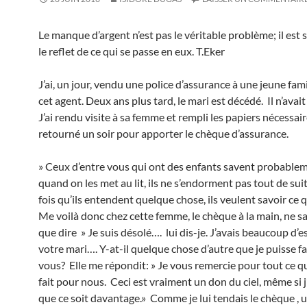
Le manque d’argent n’est pas le véritable problème; il est
le reflet de ce qui se passe en eux. T.Eker
J’ai, un jour, vendu une police d’assurance à une jeune fami
cet agent. Deux ans plus tard, le mari est décédé. Il n’avait
J’ai rendu visite à sa femme et rempli les papiers nécessaire
retourné un soir pour apporter le chèque d’assurance.
» Ceux d’entre vous qui ont des enfants savent probable
quand on les met au lit, ils ne s’endorment pas tout de sui
fois qu’ils entendent quelque chose, ils veulent savoir ce 
Me voilà donc chez cette femme, le chèque à la main, ne s
que dire » Je suis désolé…. lui dis-je. J’avais beaucoup d’
votre mari…. Y-at-il quelque chose d’autre que je puisse f
vous? Elle me répondit: » Je vous remercie pour tout ce q
fait pour nous. Ceci est vraiment un don du ciel, même si j
que ce soit davantage.» Comme je lui tendais le chèque , 