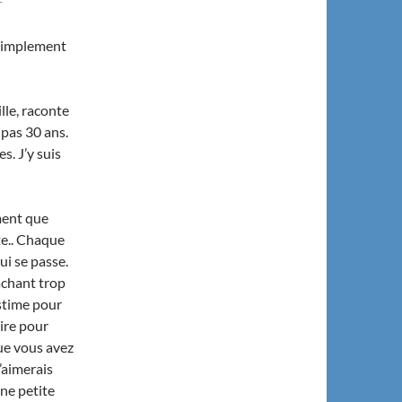
 simplement
lle, raconte
 pas 30 ans.
s. J’y suis
ment que
te.. Chaque
qui se passe.
achant trop
estime pour
aire pour
ue vous avez
’aimerais
une petite