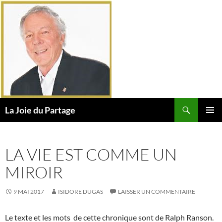
Aller
au
contenu
Recherche
La Joie du Partage
MENU
PRINCI
LA VIE EST COMME UN
MIROIR
9 MAI 2017
ISIDORE DUGAS
LAISSER UN COMMENTAIRE
Le texte et les mots de cette chronique sont de Ralph Ranson.