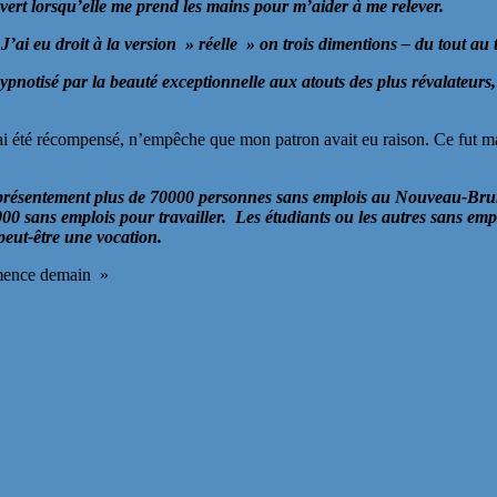
ert lorsqu’elle me prend les mains pour m’aider à me relever.
J’ai eu droit à la version » réelle » on trois dimentions – du tout au
ypnotisé par la beauté exceptionnelle aux atouts des plus révalateurs,
, j’ai été récompensé, n’empêche que mon patron avait eu raison. Ce fut m
 a présentement plus de 70000 personnes sans emplois au Nouveau-Bruns
 sans emplois pour travailler. Les étudiants ou les autres sans empl
 peut-être une vocation.
ommence demain »