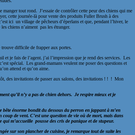
études.
nger tout rond. J’essaie de contrôler cette peur des chiens qui me
ayer, cette journée-là pour vente des produits Fuller Brush à des
est ici un village de pêcheurs d’éperlans et que, pendant l’hiver, le
e les chiens n’aiment pas les étranger.
 trouve difficile de frapper aux portes.
et je fais de l’agent. j’ai l’impression que je rend des services. Les
, c’est spécial. Les grand-mamans veulent me poser des questions et
qu’on attend et qu’on aime.
t, des invitations de passer aux salons, des invitations ! ! ! Mon
ement qu’il n’y a pas de chien dehors. Je respire mieux et je
une bête énorme bondit du dessous du perron en jappant à m’en
n coup de vent. C’est une question de vie où de mort, mais dans
me qui m’accueille pousse des cris de panique et de stupeur.
ée sur son plancher de cuisine, je remarque tout de suite les