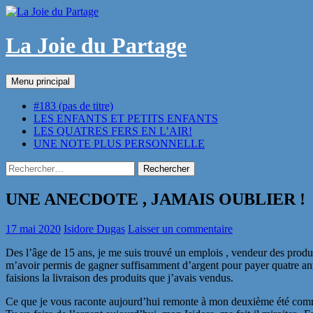
Aller
au
contenu
La Joie du Partage
Recherche
Menu principal
#183 (pas de titre)
LES ENFANTS ET PETITS ENFANTS
LES QUATRES FERS EN L’AIR!
UNE NOTE PLUS PERSONNELLE
Rechercher :
UNE ANECDOTE , JAMAIS OUBLIER !
17 mai 2020
Isidore Dugas
Laisser un commentaire
Des l’âge de 15 ans, je me suis trouvé un emplois , vendeur des produi
m’avoir permis de gagner suffisamment d’argent pour payer quatre année
faisions la livraison des produits que j’avais vendus.
Ce que je vous raconte aujourd’hui remonte à mon deuxième été comm