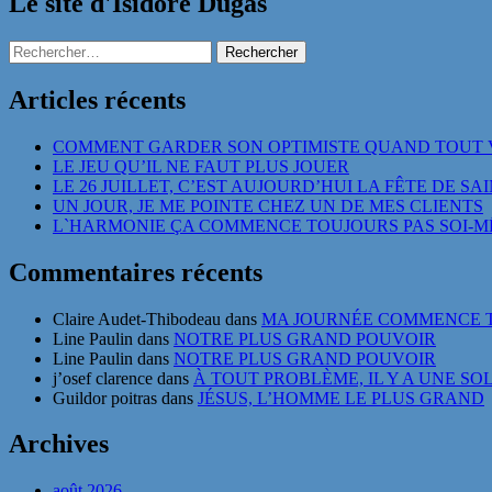
Le site d'Isidore Dugas
Rechercher :
Articles récents
COMMENT GARDER SON OPTIMISTE QUAND TOUT 
LE JEU QU’IL NE FAUT PLUS JOUER
LE 26 JUILLET, C’EST AUJOURD’HUI LA FÊTE DE SA
UN JOUR, JE ME POINTE CHEZ UN DE MES CLIENTS
L`HARMONIE ÇA COMMENCE TOUJOURS PAS SOI-
Commentaires récents
Claire Audet-Thibodeau
dans
MA JOURNÉE COMMENCE T
Line Paulin
dans
NOTRE PLUS GRAND POUVOIR
Line Paulin
dans
NOTRE PLUS GRAND POUVOIR
j’osef clarence
dans
À TOUT PROBLÈME, IL Y A UNE SO
Guildor poitras
dans
JÉSUS, L’HOMME LE PLUS GRAND
Archives
août 2026