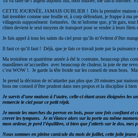
Tu va faire de l’argent aujourd’hui, mon Isidore, me fait-il miroiter. 
CETTE JOURNÉE, JAMAIS OUBLIER ! Dès la première maison où je me p
fait trembler comme une feuille et, à corp défendant, je frappe à ma pr
villageois supposément fortunées. 0n m’informe que, p’tit gars, tout l
chien devient le seul moyens de transport pour se rendre à leurs filets 
Je fais appel à tous les saints du ciel pour qu’ils m’évitent d’être man
Il faut ce qu’il faut ! Déjà, que je fais ce travail juste par la puissan
Ma troisième et quatrième année à été le contraire, beaucoup plus confi
mandâmes m’accueilles avec beaucoup de chaleur, la joie de me revoir 
c’est WOW !. Je garde la tête froide sur les conseil de mon boss. Mais 
Je prend la décision de m’attarder pas plus que 20 minutes par maisons
boss me conseil d’être prudent dans mes propos et la discipline à bie
Je survis d’une maison à l’autre, celle-ci étant assez éloignées les 
remercie le ciel pour ce petit répit.
Je monte les marches du perron en bois, pour une fois confiant et 
crever les tympans. Je m’élance alors sur la porte au même moment o
mon ardeur, je perd l’équilibre, si bien que j’atteris sur le dos, me
Nous sommes en pleine canicule du mois de juillet, cette jolie jeu