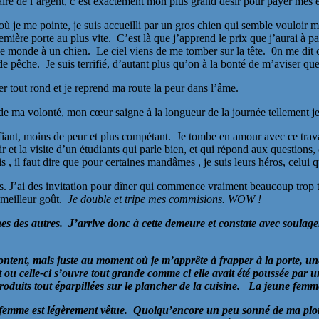
Faire de l’argent, c’est exactement mon plus grand désir pour payer mes 
ointe, je suis accueilli par un gros chien qui semble vouloir me ma
emière porte au plus vite. C’est là que j’apprend le prix que j’aurai à p
e monde à un chien. Le ciel viens de me tomber sur la tête. 0n me dit c’
de pêche. Je suis terrifié, d’autant plus qu’on à la bonté de m’aviser qu
ger tout rond et je reprend ma route la peur dans l’âme.
ce de ma volonté, mon cœur saigne à la longueur de la journée tellement je
ant, moins de peur et plus compétant. Je tombe en amour avec ce travail 
et la visite d’un étudiants qui parle bien, et qui répond aux questions
, il faut dire que pour certaines mandâmes , je suis leurs héros, celui 
. J’ai des invitation pour dîner qui commence vraiment beaucoup trop tô
n meilleur goût.
Je double et tripe mes commisions. WOW !
unes des autres. J’arrive donc à cette demeure et constate avec soulag
content, mais juste au moment où je m’apprête à frapper à la porte, 
u celle-ci s’ouvre tout grande comme ci elle avait été poussée par u
s produits tout éparpillées sur le plancher de la cuisine. La jeune fem
ne femme est légèrement vêtue. Quoiqu’encore un peu sonné de ma plong