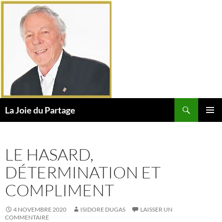
Aller
au
contenu
Recherche
La Joie du Partage
MENU
PRINCI
LE HASARD,
DÉTERMINATION ET
COMPLIMENT
4 NOVEMBRE 2020
ISIDORE DUGAS
LAISSER UN
COMMENTAIRE