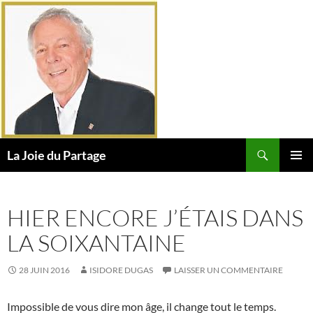
Aller
au
contenu
Recherche
La Joie du Partage
MENU
PRINCI
HIER ENCORE J’ÉTAIS DANS
LA SOIXANTAINE
28 JUIN 2016
ISIDORE DUGAS
LAISSER UN COMMENTAIRE
Impossible de vous dire mon âge, il change tout le temps.