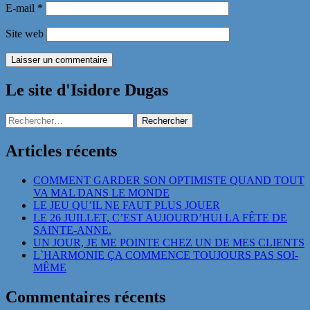
E-mail
*
Site web
Le site d'Isidore Dugas
Rechercher :
Articles récents
COMMENT GARDER SON OPTIMISTE QUAND TOUT
VA MAL DANS LE MONDE
LE JEU QU’IL NE FAUT PLUS JOUER
LE 26 JUILLET, C’EST AUJOURD’HUI LA FÊTE DE
SAINTE-ANNE.
UN JOUR, JE ME POINTE CHEZ UN DE MES CLIENTS
L`HARMONIE ÇA COMMENCE TOUJOURS PAS SOI-
MÊME
Commentaires récents