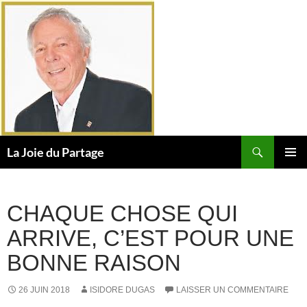
Aller
au
contenu
Recherche
La Joie du Partage
MENU
PRINCI
CHAQUE CHOSE QUI
ARRIVE, C’EST POUR UNE
BONNE RAISON
26 JUIN 2018
ISIDORE DUGAS
LAISSER UN COMMENTAIRE