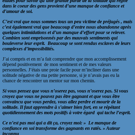
études pour savoir qu’une grande partie de la solitude qui règne
dans le coeur des gens provient d’une manque de confiance et
d’amour de soi.
C’est vrai que nous sommes tous un peu victime de préjugés , mais
c’est également vrai que beaucoup d’entre nous abandonne après
quelques intimidations et d’un manque d’effort pour se relever.
Combien sont emprisonnés par des mauvais sentiments qui
bouleverse leur esprit. Beaucoup se sont rendus esclaves de leurs
complexes d’impossibilités.
J’ai compris et en m’a fait comprendre que mon accomplissement
dépend positivement de mon sentiment et de mes valeurs
personnelles. J’étais une proie facile pour m’incliner dans une
solitude négative de ma petite personne, si je n’avais pas eu la
chance de rencontrer un mentor sur mon chemin.
Si vous pensez que vous n’oserez pas, vous n’oserez pas. Si vous
croyez que vous ne pouvez pas être gagnant et que vous être
convaincu que vous perdez, vous allez perdre et mourir de la
solitude. Il faut apprendre à s’aimer bien fort, en se répétant
quotidiennement des mots positifs à votre égard qui tache l’esprit.
Ce n’est pas moi qui a dit ça, croyez moi: » Le manque de
confiance en soi transforme des gagnants en ratés. » Auteur
inconnu