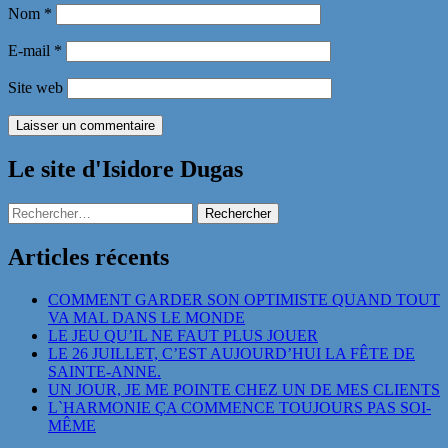
Nom
*
E-mail
*
Site web
Le site d'Isidore Dugas
Rechercher :
Articles récents
COMMENT GARDER SON OPTIMISTE QUAND TOUT
VA MAL DANS LE MONDE
LE JEU QU’IL NE FAUT PLUS JOUER
LE 26 JUILLET, C’EST AUJOURD’HUI LA FÊTE DE
SAINTE-ANNE.
UN JOUR, JE ME POINTE CHEZ UN DE MES CLIENTS
L`HARMONIE ÇA COMMENCE TOUJOURS PAS SOI-
MÊME