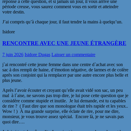
réponse à cette question, et si jamais un jour, il vous arrive une
période creuse, vous saurez comment vous en sortir et atteindre
votre destin.
J’ai compris qu’à chaque jour, il faut tendre la mains à quelqu’un.
Isidore
RENCONTRE AVEC UNE JEUNE ÉTRANGÈRE
7 juin 2026
Isidore Dugas
Laisser un commentaire
j`ai rencontré cette jeune femme dans une centre d`achat avec son
sac à dos rempli de haine, d’émotion négative, de larmes et de colère
après son conjoint qui la remplacer par une autre encore plus belle et
plus jeune.
Après l’avoir écouter et croyant qu’elle avait vidé son sac, un peu
mal à l`aise, ne savons pas trop dire, je lui pose cette question que je
considère comme stupide et inutile. Je lui demande, est tu capables
de rire ? ( Faut dire que son monologue était très rapide et les yeux..
Wow ! ) À ma grande surprise, elle éclate de rire, pour me dire,
monsieur, je vous trouve assez spécial. Encore là, je ne savais pas
quoi dire….