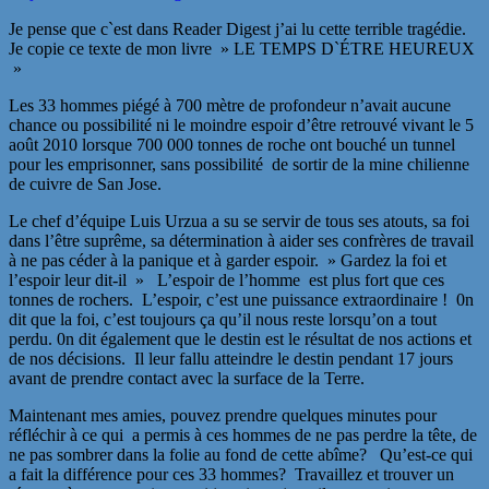
Je pense que c`est dans Reader Digest j’ai lu cette terrible tragédie.
Je copie ce texte de mon livre » LE TEMPS D`ÉTRE HEUREUX
»
Les 33 hommes piégé à 700 mètre de profondeur n’avait aucune
chance ou possibilité ni le moindre espoir d’être retrouvé vivant le 5
août 2010 lorsque 700 000 tonnes de roche ont bouché un tunnel
pour les emprisonner, sans possibilité de sortir de la mine chilienne
de cuivre de San Jose.
Le chef d’équipe Luis Urzua a su se servir de tous ses atouts, sa foi
dans l’être suprême, sa détermination à aider ses confrères de travail
à ne pas céder à la panique et à garder espoir. » Gardez la foi et
l’espoir leur dit-il » L’espoir de l’homme est plus fort que ces
tonnes de rochers. L’espoir, c’est une puissance extraordinaire ! 0n
dit que la foi, c’est toujours ça qu’il nous reste lorsqu’on a tout
perdu. 0n dit également que le destin est le résultat de nos actions et
de nos décisions. Il leur fallu atteindre le destin pendant 17 jours
avant de prendre contact avec la surface de la Terre.
Maintenant mes amies, pouvez prendre quelques minutes pour
réfléchir à ce qui a permis à ces hommes de ne pas perdre la tête, de
ne pas sombrer dans la folie au fond de cette abîme? Qu’est-ce qui
a fait la différence pour ces 33 hommes? Travaillez et trouver un