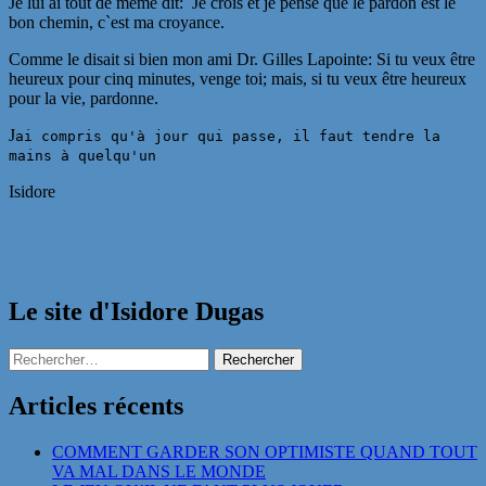
Je lui ai tout de même dit: Je crois et je pense que le pardon est le
bon chemin, c`est ma croyance.
Comme le disait si bien mon ami Dr. Gilles Lapointe: Si tu veux être
heureux pour cinq minutes, venge toi; mais, si tu veux être heureux
pour la vie, pardonne.
J
ai compris qu'à jour qui passe, il faut tendre la
mains à quelqu'un
Isidore
Le site d'Isidore Dugas
Rechercher :
Articles récents
COMMENT GARDER SON OPTIMISTE QUAND TOUT
VA MAL DANS LE MONDE