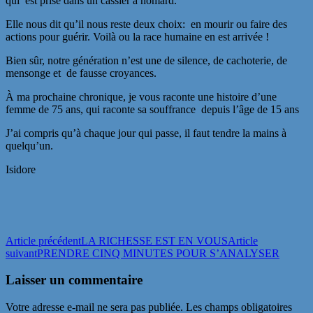
qui est prise dans un cassier à homard.
Elle nous dit qu’il nous reste deux choix: en mourir ou faire des
actions pour guérir. Voilà ou la race humaine en est arrivée !
Bien sûr, notre génération n’est une de silence, de cachoterie, de
mensonge et de fausse croyances.
À ma prochaine chronique, je vous raconte une histoire d’une
femme de 75 ans, qui raconte sa souffrance depuis l’âge de 15 ans
J’ai compris qu’à chaque jour qui passe, il faut tendre la mains à
quelqu’un.
Isidore
Navigation
Article précédent
LA RICHESSE EST EN VOUS
Article
suivant
PRENDRE CINQ MINUTES POUR S’ANALYSER
des
articles
Laisser un commentaire
Votre adresse e-mail ne sera pas publiée.
Les champs obligatoires