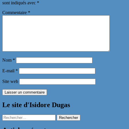
sont indiqués avec
*
Commentaire
*
Nom
*
E-mail
*
Site web
Le site d'Isidore Dugas
Rechercher :