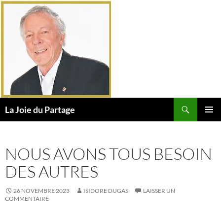
Aller
au
contenu
Recherche
La Joie du Partage
MENU
PRINCI
NOUS AVONS TOUS BESOIN
DES AUTRES
26 NOVEMBRE 2023
ISIDORE DUGAS
LAISSER UN
COMMENTAIRE