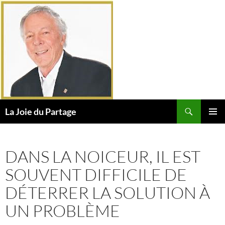
Aller
au
contenu
Recherche
La Joie du Partage
MENU
PRINCI
DANS LA NOICEUR, IL EST
SOUVENT DIFFICILE DE
DÉTERRER LA SOLUTION À
UN PROBLÈME