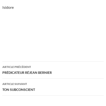
Isidore
Navigation
ARTICLE PRÉCÉDENT
des
PRÉDICATEUR RÉJEAN BERNIER
articles
ARTICLE SUIVANT
TON SUBCONSCIENT