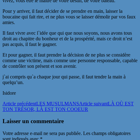
vivez, vous être le maître de votre destin, de votre bateau.
Pour y arriver, il faut décider de se prendre en main, laisser la
boucaine qui fait rire, et ne plus vous se laisser démolir par vos faux
amies.
Il faut vivre avec l`idée que qui que nous soyons, nous avons tous
droit au chapitre du bonheur et de la prospérité, mais ce droit n’est
pas acquis, il faut le gagner.
Et pour gagner, il faut prendre la décision de ne plus se considère
comme une victime, mais comme une personne responsable, capable
de contrôler son présent et son avenir.
j`ai compris qu`a chaque jour qui passe, il faut tendre la main à
quelqu’un.
Isidore
Navigation
Article précédent
LES MUSULMANS
Article suivant
LÀ OÙ EST
TON TRÉSOR, LÀ EST TON COOEUR
des
articles
Laisser un commentaire
Votre adresse e-mail ne sera pas publiée.
Les champs obligatoires
sont indiqués avec
*