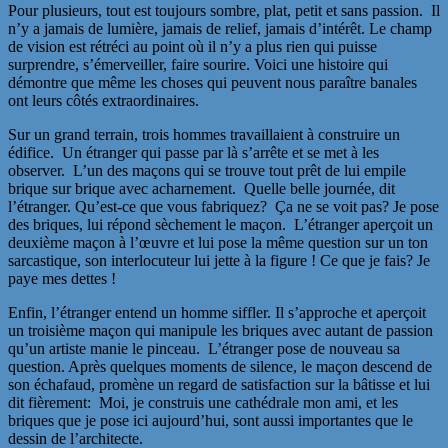
Pour plusieurs, tout est toujours sombre, plat, petit et sans passion. Il
n’y a jamais de lumière, jamais de relief, jamais d’intérêt. Le champ
de vision est rétréci au point où il n’y a plus rien qui puisse
surprendre, s’émerveiller, faire sourire. Voici une histoire qui
démontre que même les choses qui peuvent nous paraître banales
ont leurs côtés extraordinaires.
Sur un grand terrain, trois hommes travaillaient à construire un
édifice. Un étranger qui passe par là s’arrête et se met à les
observer. L’un des maçons qui se trouve tout prêt de lui empile
brique sur brique avec acharnement. Quelle belle journée, dit
l’étranger. Qu’est-ce que vous fabriquez? Ça ne se voit pas? Je pose
des briques, lui répond sèchement le maçon. L’étranger aperçoit un
deuxième maçon à l’œuvre et lui pose la même question sur un ton
sarcastique, son interlocuteur lui jette à la figure ! Ce que je fais? Je
paye mes dettes !
Enfin, l’étranger entend un homme siffler. Il s’approche et aperçoit
un troisième maçon qui manipule les briques avec autant de passion
qu’un artiste manie le pinceau. L’étranger pose de nouveau sa
question. Après quelques moments de silence, le maçon descend de
son échafaud, promène un regard de satisfaction sur la bâtisse et lui
dit fièrement: Moi, je construis une cathédrale mon ami, et les
briques que je pose ici aujourd’hui, sont aussi importantes que le
dessin de l’architecte.