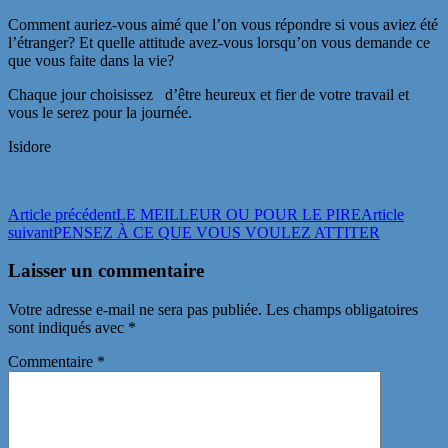
Comment auriez-vous aimé que l’on vous répondre si vous aviez été
l’étranger? Et quelle attitude avez-vous lorsqu’on vous demande ce
que vous faite dans la vie?
Chaque jour choisissez d’être heureux et fier de votre travail et
vous le serez pour la journée.
Isidore
Navigation
Article précédent
LE MEILLEUR OU POUR LE PIRE
Article
suivant
PENSEZ À CE QUE VOUS VOULEZ ATTITER
des
articles
Laisser un commentaire
Votre adresse e-mail ne sera pas publiée.
Les champs obligatoires
sont indiqués avec
*
Commentaire
*