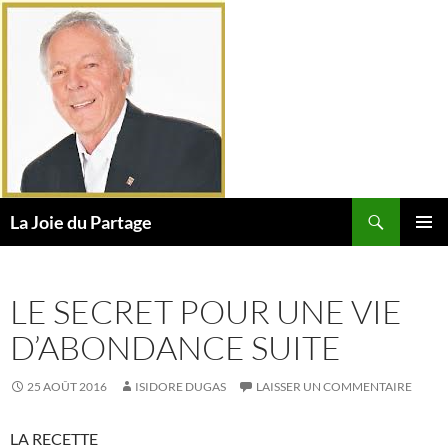
Aller
au
contenu
Recherche
La Joie du Partage
MENU
PRINCI
LE SECRET POUR UNE VIE
D’ABONDANCE SUITE
25 AOÛT 2016
ISIDORE DUGAS
LAISSER UN COMMENTAIRE
LA RECETTE