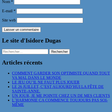
Nom
*
E-mail
*
Site web
Le site d'Isidore Dugas
Rechercher :
Articles récents
COMMENT GARDER SON OPTIMISTE QUAND TOUT
VA MAL DANS LE MONDE
LE JEU QU’IL NE FAUT PLUS JOUER
LE 26 JUILLET, C’EST AUJOURD’HUI LA FÊTE DE
SAINTE-ANNE.
UN JOUR, JE ME POINTE CHEZ UN DE MES CLIENTS
L`HARMONIE ÇA COMMENCE TOUJOURS PAS SOI-
MÊME