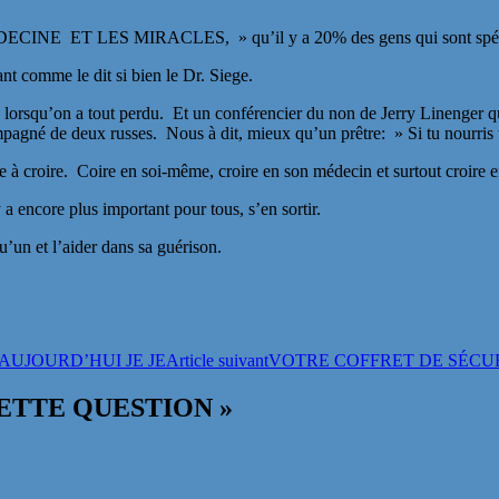
ECINE ET LES MIRACLES, » qu’il y a 20% des gens qui sont spéciau
ant comme le dit si bien le Dr. Siege.
ste lorsqu’on a tout perdu. Et un conférencier du non de Jerry Linenger
mpagné de deux russes. Nous à dit, mieux qu’un prêtre: » Si tu nourris ta
à croire. Coire en soi-même, croire en son médecin et surtout croire e
y a encore plus important pour tous, s’en sortir.
u’un et l’aider dans sa guérison.
AUJOURD’HUI JE JE
Article suivant
VOTRE COFFRET DE SÉCUR
 CETTE QUESTION »