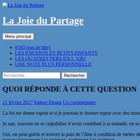
Aller
au
contenu
La Joie du Partage
Recherche
Menu principal
#183 (pas de titre)
LES ENFANTS ET PETITS ENFANTS
LES QUATRES FERS EN L’AIR!
UNE NOTE PLUS PERSONNELLE
Rechercher :
QUOI RÉPONDE À CETTE QUESTION
21 février 2017
Isidore Dugas
Un commentaire
La foi me donne espoir et si je pouvais te donner espoir avec des mots
Je sais, souvent on se culpabilise d’avoir contribué à sa maladie, en se 
Oui, on peut guérir et trouver la paix de l’âme à condition de mettre de
penser uniquement à ta guérison, seulement à ta guérison.