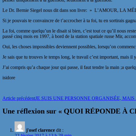
Le Dr. Bernie Siegel nous dit dans son livre: » L’AMOUR, LA MÉD
Si je pouvais te convaincre de t’accrocher à ta foi, tu en sortirais gagn
La foi, comme quelqu’un le disait si bien, c’est tout ce qu’il nous re
passé cinq mois en 1997, à bord de la station spatiale russe Mir, acco
Oui, les choses impossibles deviennent possibles, lorsqu’on commence 
Je sais que tu trouves le temps long, le travail c’est important, mais il 
J’ai compris qu’a chaque jour qui passe, il faut tendre la main ;a quelq
isidore
Navigation
Article précédent
JE SUIS UNE PERSONNE ORGANISÉE, MAIS 
des
Une réflexion sur « QUOI RÉPONDE À
articles
j'osef clarence
dit :
22 février 2017 à 13 h 29 min