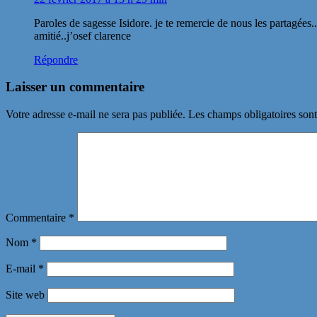
Paroles de sagesse Isidore. je te remercie de nous les partagées..
amitié..j’osef clarence
Répondre
Laisser un commentaire
Votre adresse e-mail ne sera pas publiée.
Les champs obligatoires son
Commentaire
*
Nom
*
E-mail
*
Site web