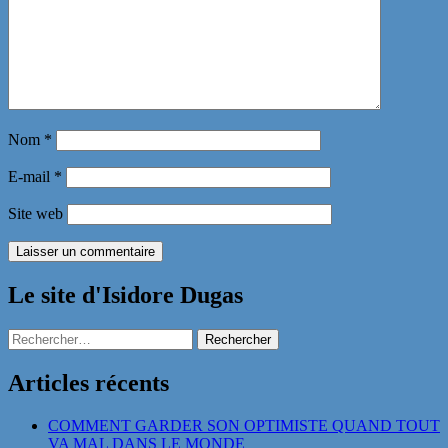
Nom
*
E-mail
*
Site web
Le site d'Isidore Dugas
Rechercher :
Articles récents
COMMENT GARDER SON OPTIMISTE QUAND TOUT
VA MAL DANS LE MONDE