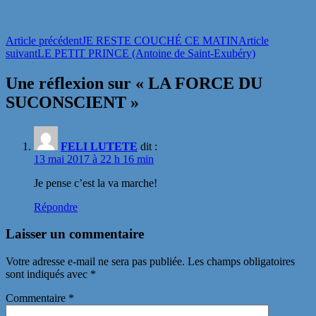
Navigation
Article précédent
JE RESTE COUCHÉ CE MATIN
Article
suivant
LE PETIT PRINCE (Antoine de Saint-Exubéry)
des
articles
Une réflexion sur « LA FORCE DU
SUCONSCIENT »
FELI LUTETE
dit :
13 mai 2017 à 22 h 16 min
Je pense c’est la va marche!
Répondre
Laisser un commentaire
Votre adresse e-mail ne sera pas publiée.
Les champs obligatoires
sont indiqués avec
*
Commentaire
*