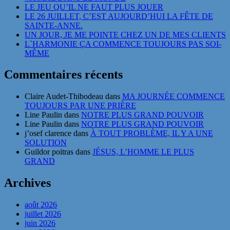
LE JEU QU’IL NE FAUT PLUS JOUER
LE 26 JUILLET, C’EST AUJOURD’HUI LA FÊTE DE
SAINTE-ANNE.
UN JOUR, JE ME POINTE CHEZ UN DE MES CLIENTS
L`HARMONIE ÇA COMMENCE TOUJOURS PAS SOI-
MÊME
Commentaires récents
Claire Audet-Thibodeau
dans
MA JOURNÉE COMMENCE
TOUJOURS PAR UNE PRIÈRE
Line Paulin
dans
NOTRE PLUS GRAND POUVOIR
Line Paulin
dans
NOTRE PLUS GRAND POUVOIR
j’osef clarence
dans
À TOUT PROBLÈME, IL Y A UNE
SOLUTION
Guildor poitras
dans
JÉSUS, L’HOMME LE PLUS
GRAND
Archives
août 2026
juillet 2026
juin 2026