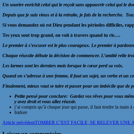
Un sourire enrichit celui qui le reçoit sans appauvrir celui qui le do
Depuis que je suis vieux et à la retraite, je fais de la recherche. T
Si vous demandez où est Dieu pendant les périodes difficiles, rap
Tes yeux sont trop grand, on voit à travers quand tu ris….
Le premier à s’excuser est le plus courageux. Le premier à pardonner
Chaque réussite débute la décision de commencer.
L’amitié relie tr
Les larmes sont les derniers mots lorsque le cœur perd sa voix.
Quand on s’adresse à une femme, il faut un sujet, un verbe et un co
Finalement, mieux vaut se taire et passer pour un imbécile que de parl
Petite pensé pour conclure: Gardez vos rêves pour vous même, e
y avez droit et vous allez réussir.
j’ai compris qu’à chaque jour qui passe, il faut tendre la main à
Isidore
Navigation
Article précédent
TOMBER C’EST FACILE, SE RELEVER UNE 
des
Laisser un commentaire