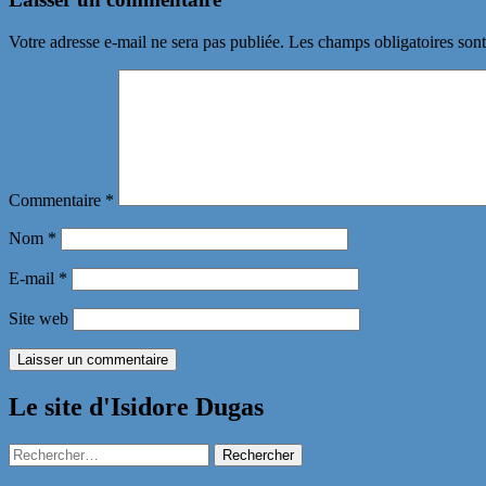
articles
Votre adresse e-mail ne sera pas publiée.
Les champs obligatoires son
Commentaire
*
Nom
*
E-mail
*
Site web
Le site d'Isidore Dugas
Rechercher :