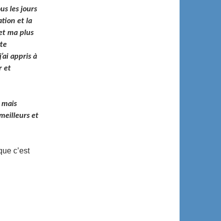
us les jours
tion et la
et ma plus
tte
’ai appris à
r et
 mais
meilleurs et
que c’est