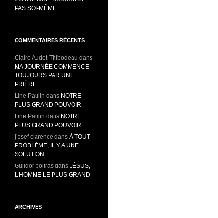
PAS SOI-MÊME
COMMENTAIRES RÉCENTS
Claire Audet-Thibodeau
dans
MA JOURNÉE COMMENCE
TOUJOURS PAR UNE
PRIÈRE
Line Paulin
dans
NOTRE
PLUS GRAND POUVOIR
Line Paulin
dans
NOTRE
PLUS GRAND POUVOIR
j’osef clarence
dans
À TOUT
PROBLÈME, IL Y A UNE
SOLUTION
Guildor poitras
dans
JÉSUS,
L’HOMME LE PLUS GRAND
ARCHIVES