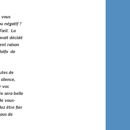
e vous
ou négatif ?
’œil. La
avait décidé
vent raison
ndolfo de
utes de
silence,
r vos
e sera belle
de vous-
ez être fier
vous de