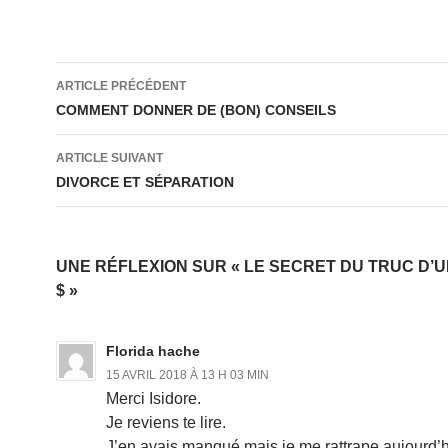
Navigation
ARTICLE PRÉCÉDENT
des
COMMENT DONNER DE (BON) CONSEILS
articles
ARTICLE SUIVANT
DIVORCE ET SÉPARATION
UNE RÉFLEXION SUR « LE SECRET DU TRUC D’U
$ »
Florida hache
15 AVRIL 2018 À 13 H 03 MIN
Merci Isidore.
Je reviens te lire.
J’en avais manqué mais je me rattrape aujourd’h