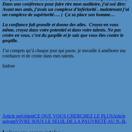
Dans une conférence pour faire rire mon auditoire, j’ai osé dire:
Avant mes amis, j’avais un complexe d’infériorité , maintenant j’ai
un complexe de supériorité…. ) Ça sa place son homme…
La confiance fait grandir et donne des ailes. Croyez-en vous
même, croyez dans votre potentiel et dans votre talents. Ne pas
croire en vous, c’est du gaspille et je sais que vous êtes contre le
gaspille.
J’ai compris qu’à chaque jour qui passe, je travaille à améliorer ma
confiance et de croire dans mes talents.
Isidore
Navigation
Article précédent
CE QUE VOUS CHERCHEZ LE PLUS
Article
suivant
VIVRE SOUS LE SEUIL DE LA PAUVRETÉ AU N.-B.
des