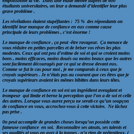
empoissonne la vie. Dans une étude menée auprès de 600
étudiants universitaires, on leur a demandé d’identifier leur plus
grave problème .
Les révélations étaient stupéfiantes : 75 % des répondants on
identifié leur manque de confiance en eux comme cause
principale de leurs problèmes , c’est énorme !
Le manque de confiance , ça peut -être ravageur. Ça menace de
vous réduire en petites parcelles et de briser vos rêves les plus
modestes. Ceux qui ont peu d’estime de soi et qui se croient moins
bons , moins efficaces, moins doués ou moins beaux que les autres
sont facilement découragés par ce qui se dresse devant eux.
Comme se fut le cas pour moi , je me comparais à ceux que je
croyais supérieurs . Je n’étais pas au courant que ces êtres que je
croyais supérieurs avaient les mêmes bibittes dans leurs têtes.
Le manque de confiance en soi est un ingrédient aveuglant et
trompeur qui limite et berne la perception que l’on a de soi et celle
des autres. Lorsque vous aurez perçu ne serait-ce qu’un soupçon
de confiance en vous, accrochez-vous à cette victoire. Ne lâchez
pas prise .
0n peut accomplir de grandes choses lorsqu’on possède cette
fameuse confiance en soi. Reconnaître ses atouts, ses talents et
ses qualités et vous en avez à la tonnes , n’a rien de prétentieux. (