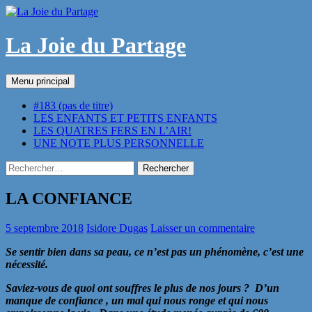
Aller
au
contenu
La Joie du Partage
Recherche
Menu principal
#183 (pas de titre)
LES ENFANTS ET PETITS ENFANTS
LES QUATRES FERS EN L’AIR!
UNE NOTE PLUS PERSONNELLE
Rechercher :
LA CONFIANCE
5 septembre 2018
Isidore Dugas
Laisser un commentaire
Se sentir bien dans sa peau, ce n’est pas un phénomène, c’est une
nécessité.
Saviez-vous de quoi ont souffres le plus de nos jours ? D’un
manque de confiance , un mal qui nous ronge et qui nous