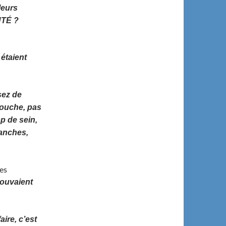
leurs
AUTÉ ?
étaient
sez de
bouche, pas
p de sein,
hanches,
es
rouvaient
ire, c’est