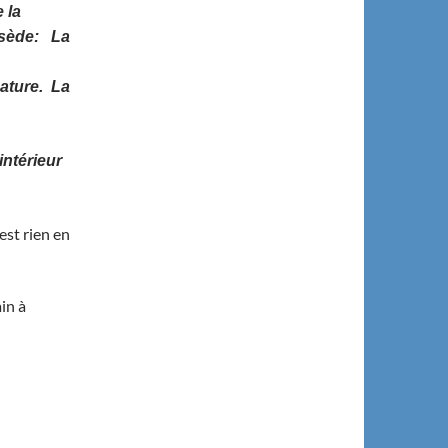
 la
ssède: La
nature. La
intérieur
est rien en
ain à