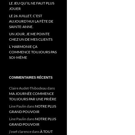
LE JEU QU’IL NE FAUT PLUS
JOUER
LE 26 JUILLET, C’EST
AUJOURD’HUI LA FÊTE DE
SAINTE-ANNE.
UN JOUR, JE ME POINTE
CHEZ UN DE MES CLIENTS
L`HARMONIE ÇA
COMMENCE TOUJOURS PAS
SOI-MÊME
COMMENTAIRES RÉCENTS
Claire Audet-Thibodeau
dans
MA JOURNÉE COMMENCE
TOUJOURS PAR UNE PRIÈRE
Line Paulin
dans
NOTRE PLUS
GRAND POUVOIR
Line Paulin
dans
NOTRE PLUS
GRAND POUVOIR
j’osef clarence
dans
À TOUT