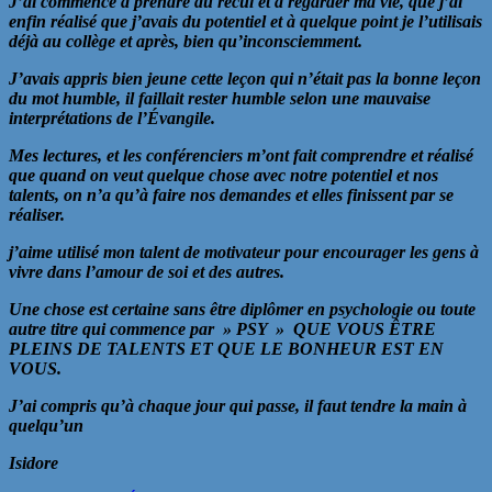
J’ai commencé à prendre du recul et à regarder ma vie, que j’ai
enfin réalisé que j’avais du potentiel et à quelque point je l’utilisais
déjà au collège et après, bien qu’inconsciemment.
J’avais appris bien jeune cette leçon qui n’était pas la bonne leçon
du mot humble, il faillait rester humble selon une mauvaise
interprétations de l’Évangile.
Mes lectures, et les conférenciers m’ont fait comprendre et réalisé
que quand on veut quelque chose avec notre potentiel et nos
talents, on n’a qu’à faire nos demandes et elles finissent par se
réaliser.
j’aime utilisé mon talent de motivateur pour encourager les gens à
vivre dans l’amour de soi et des autres.
Une chose est certaine sans être diplômer en psychologie ou toute
autre titre qui commence par » PSY » QUE VOUS ÊTRE
PLEINS DE TALENTS ET QUE LE BONHEUR EST EN
VOUS.
J’ai compris qu’à chaque jour qui passe, il faut tendre la main à
quelqu’un
Isidore