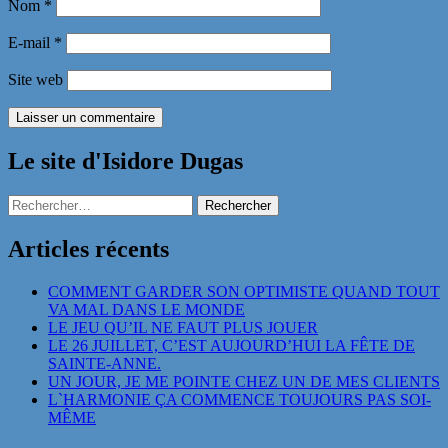
Nom
*
E-mail
*
Site web
Le site d'Isidore Dugas
Rechercher :
Articles récents
COMMENT GARDER SON OPTIMISTE QUAND TOUT
VA MAL DANS LE MONDE
LE JEU QU’IL NE FAUT PLUS JOUER
LE 26 JUILLET, C’EST AUJOURD’HUI LA FÊTE DE
SAINTE-ANNE.
UN JOUR, JE ME POINTE CHEZ UN DE MES CLIENTS
L`HARMONIE ÇA COMMENCE TOUJOURS PAS SOI-
MÊME