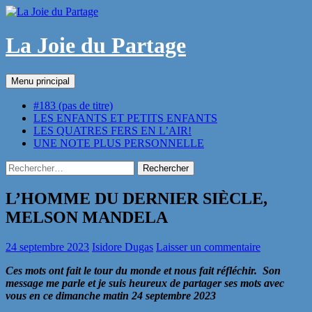
Aller
au
contenu
La Joie du Partage
Recherche
Menu principal
#183 (pas de titre)
LES ENFANTS ET PETITS ENFANTS
LES QUATRES FERS EN L’AIR!
UNE NOTE PLUS PERSONNELLE
Rechercher :
L’HOMME DU DERNIER SIÈCLE,
MELSON MANDELA
24 septembre 2023
Isidore Dugas
Laisser un commentaire
Ces mots ont fait le tour du monde et nous fait réfléchir. Son
message me parle et je suis heureux de partager ses mots avec
vous en ce dimanche matin 24 septembre 2023