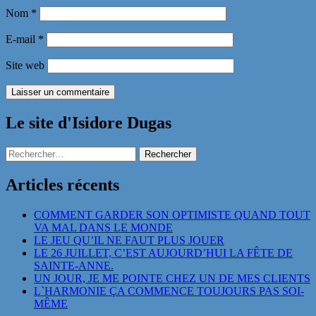
Nom
*
E-mail
*
Site web
Le site d'Isidore Dugas
Rechercher :
Articles récents
COMMENT GARDER SON OPTIMISTE QUAND TOUT
VA MAL DANS LE MONDE
LE JEU QU’IL NE FAUT PLUS JOUER
LE 26 JUILLET, C’EST AUJOURD’HUI LA FÊTE DE
SAINTE-ANNE.
UN JOUR, JE ME POINTE CHEZ UN DE MES CLIENTS
L`HARMONIE ÇA COMMENCE TOUJOURS PAS SOI-
MÊME