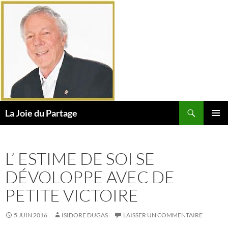
Aller
au
contenu
Recherche
La Joie du Partage
MENU
PRINCI
L’ ESTIME DE SOI SE
DÉVOLOPPE AVEC DE
PETITE VICTOIRE
5 JUIN 2016
ISIDORE DUGAS
LAISSER UN COMMENTAIRE