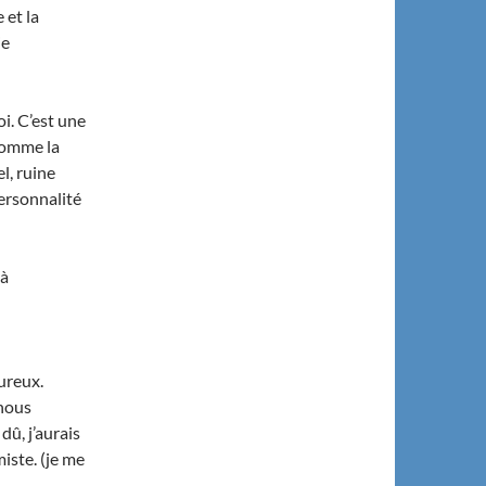
 et la
ie
oi. C’est une
comme la
l, ruine
ersonnalité
 à
eureux.
 nous
dû, j’aurais
iste. (je me