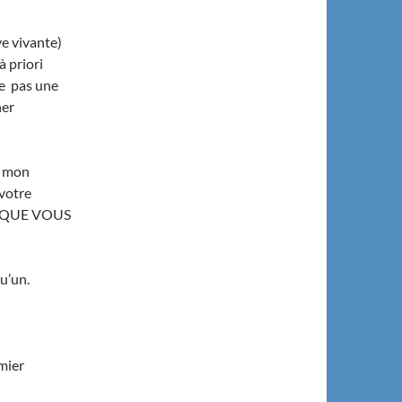
ve vivante)
 priori
ce pas une
ner
s mon
votre
US QUE VOUS
qu’un.
mier