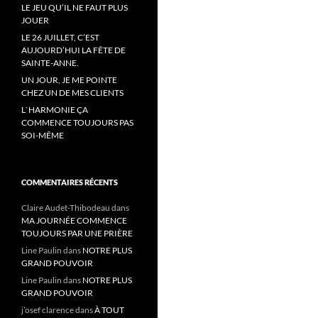
LE JEU QU’IL NE FAUT PLUS
JOUER
LE 26 JUILLET, C’EST
AUJOURD’HUI LA FÊTE DE
SAINTE-ANNE.
UN JOUR, JE ME POINTE
CHEZ UN DE MES CLIENTS
L`HARMONIE ÇA
COMMENCE TOUJOURS PAS
SOI-MÊME
COMMENTAIRES RÉCENTS
Claire Audet-Thibodeau
dans
MA JOURNÉE COMMENCE
TOUJOURS PAR UNE PRIÈRE
Line Paulin
dans
NOTRE PLUS
GRAND POUVOIR
Line Paulin
dans
NOTRE PLUS
GRAND POUVOIR
j’osef clarence
dans
À TOUT