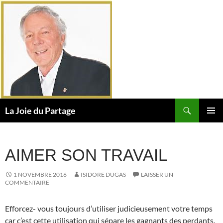
Aller
au
contenu
Recherche
La Joie du Partage
MENU
PRINCI
AIMER SON TRAVAIL
1 NOVEMBRE 2016
ISIDORE DUGAS
LAISSER UN
COMMENTAIRE
Efforcez- vous toujours d’utiliser judicieusement votre temps
car c’est cette utilisation qui sépare les gagnants des perdants.