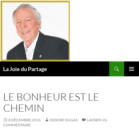
Aller
au
contenu
Recherche
La Joie du Partage
MENU
PRINCI
LE BONHEUR EST LE
CHEMIN
8 DÉCEMBRE 2016
ISIDORE DUGAS
LAISSER UN
COMMENTAIRE