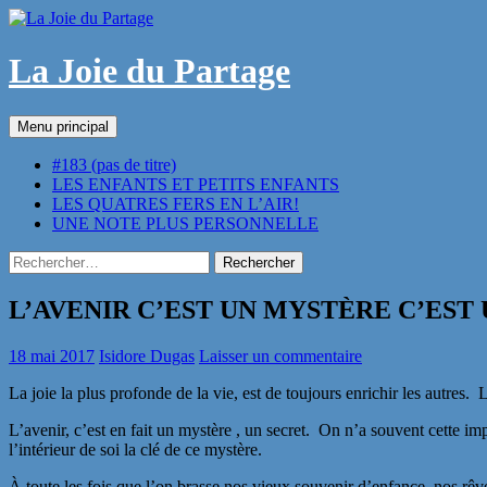
Aller
au
contenu
La Joie du Partage
Recherche
Menu principal
#183 (pas de titre)
LES ENFANTS ET PETITS ENFANTS
LES QUATRES FERS EN L’AIR!
UNE NOTE PLUS PERSONNELLE
Rechercher :
L’AVENIR C’EST UN MYSTÈRE C’EST
18 mai 2017
Isidore Dugas
Laisser un commentaire
La joie la plus profonde de la vie, est de toujours enrichir les autres
L’avenir, c’est en fait un mystère , un secret. On n’a souvent cette imp
l’intérieur de soi la clé de ce mystère.
À toute les fois que l’on brasse nos vieux souvenir d’enfance, nos rêves