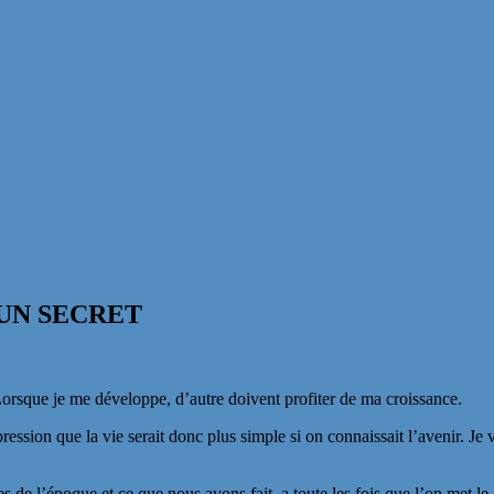
 UN SECRET
. Lorsque je me développe, d’autre doivent profiter de ma croissance.
ression que la vie serait donc plus simple si on connaissait l’avenir. Je
 de l’époque et ce que nous avons fait, a toute les fois que l’on met le 