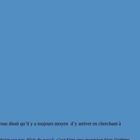
 vous dirait qu’il y a toujours moyen d’y arriver en cherchant à
doigt sur nos désir du passé, c’est faire une incursion bien légitime