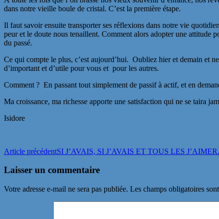
dans notre vieille boule de cristal. C’est la première étape.
Il faut savoir ensuite transporter ses réflexions dans notre vie quotidi
peur et le doute nous tenaillent. Comment alors adopter une attitude
du passé.
Ce qui compte le plus, c’est aujourd’hui. Oubliez hier et demain et n
d’important et d’utile pour vous et pour les autres.
Comment ? En passant tout simplement de passif à actif, et en demanda
Ma croissance, ma richesse apporte une satisfaction qui ne se taira jam
Isidore
Navigation
Article précédent
SI J’AVAIS, SI J’AVAIS ET TOUS LES J’AIME
des
Laisser un commentaire
articles
Votre adresse e-mail ne sera pas publiée.
Les champs obligatoires son