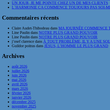
UN JOUR, JE ME POINTE CHEZ UN DE MES CLIENTS
L`HARMONIE ÇA COMMENCE TOUJOURS PAS SOI-
Commentaires récents
Claire Audet-Thibodeau
dans
MA JOURNÉE COMMENCE T
Line Paulin
dans
NOTRE PLUS GRAND POUVOIR
Line Paulin
dans
NOTRE PLUS GRAND POUVOIR
j’osef clarence
dans
À TOUT PROBLÈME, IL Y A UNE SO
Guildor poitras
dans
JÉSUS, L’HOMME LE PLUS GRAND
Archives
août 2026
juillet 2026
juin 2026
mai 2026
avril 2026
mars 2026
février 2026
janvier 2026
décembre 2025
novembre 2025