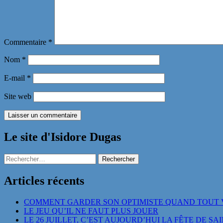
Commentaire
*
Nom
*
E-mail
*
Site web
Le site d'Isidore Dugas
Rechercher :
Articles récents
COMMENT GARDER SON OPTIMISTE QUAND TOUT 
LE JEU QU’IL NE FAUT PLUS JOUER
LE 26 JUILLET, C’EST AUJOURD’HUI LA FÊTE DE SA