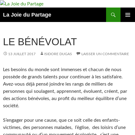
Aller
au
Recherche
La Joie du Partage
contenu
MENU
PRINCI
LE BÉNÉVOLAT
13 JUILLET 2017
ISIDORE DUGAS
LAISSER UN COMMENTAIRE
Les besoins du monde sont immenses et chacun de nous
possède de grands talents pour continuer à les satisfaire.
Avez-vous déjà pensé joindre les rangs de milliers de
personnes qui soulagent, apprennent, évoluent, créent, par
des actions bénévoles, au profit du meilleur équilibre d’une
société.
S’engager pour une cause, que ce soit celle des enfants-
victimes, des personnes malades, l’église, des loisirs d’une
communauté ou d’un mouvement écologiste, c’est une