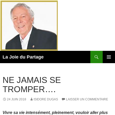
Aller
au
contenu
Recherche
La Joie du Partage
MENU
PRINCI
NE JAMAIS SE
TROMPER….
24 JUIN 2018
ISIDORE DUGAS
LAISSER UN COMMENTAIRE
Vivre sa vie intensément, pleinement, vouloir aller plus