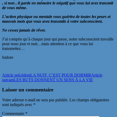
, si non , il garde en mémoire le négatif que vous lui avez transmit
de vous même.
L’action physique ou mentale vous guérira de toutes les peurs et
mauvais mots que vous avez transmits à votre subconscient.
Ne cessez jamais de rêver.
J’ai compris qu’à chaque jour qui passe, notre subconscient travaille
pour nous jour et nuit…mais attention à ce que vous lui
transmettez…
Isidore
Navigation
Article précédent
LA NUIT, C’EST POUR DORMIR
Article
suivant
LES BUTS DONNENT UN SENS À LA VIE
des
articles
Laisser un commentaire
Votre adresse e-mail ne sera pas publiée.
Les champs obligatoires
sont indiqués avec
*
Commentaire
*