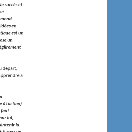
de succès et
ne
aymond
 idées en
atique est un
pose un
réglirement
u départ,
 apprendre à
a
 à l’action)
 faut
ur lui,
aintenir la
t-il avec un