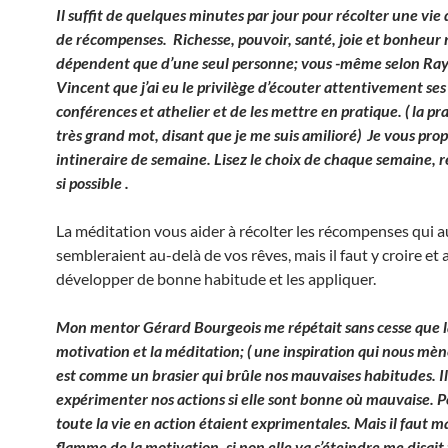
Il suffit de quelques minutes par jour pour récolter une vie 
de récompenses. Richesse, pouvoir, santé, joie et bonheur 
dépendent que d’une seul personne; vous -même selon R
Vincent que j’ai eu le privilège d’écouter attentivement ses
conférences et athelier et de les mettre en pratique. ( la pr
très grand mot, disant que je me suis amilioré) Je vous pro
intineraire de semaine. Lisez le choix de chaque semaine, 
si possible .
La méditation vous aider à récolter les récompenses qui a
sembleraient au-delà de vos rêves, mais il faut y croire et
développer de bonne habitude et les appliquer.
Mon mentor Gérard Bourgeois me répétait sans cesse que l
motivation et la méditation; ( une inspiration qui nous mène
est comme un brasier qui brûle nos mauvaises habitudes. Il
expérimenter nos actions si elle sont bonne où mauvaise. Po
toute la vie en action étaient exprimentales. Mais il faut m
flamme de la motivation, si non elle va s’éteindre me disait 