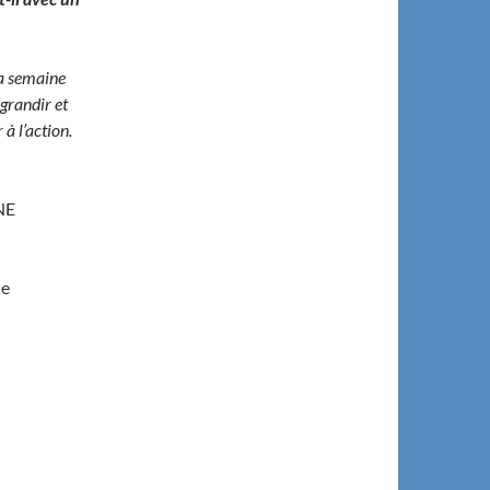
la semaine
 grandir et
à l’action.
NE
ne