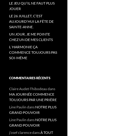
LE JEU QU’IL NE FAUT PLUS
JOUER
LE 26 JUILLET, C’EST
AUJOURD’HUI LA FÊTE DE
SAINTE-ANNE.
UN JOUR, JE ME POINTE
CHEZ UN DE MES CLIENTS
L`HARMONIE ÇA
COMMENCE TOUJOURS PAS
SOI-MÊME
COMMENTAIRES RÉCENTS
Claire Audet-Thibodeau
dans
MA JOURNÉE COMMENCE
TOUJOURS PAR UNE PRIÈRE
Line Paulin
dans
NOTRE PLUS
GRAND POUVOIR
Line Paulin
dans
NOTRE PLUS
GRAND POUVOIR
j’osef clarence
dans
À TOUT