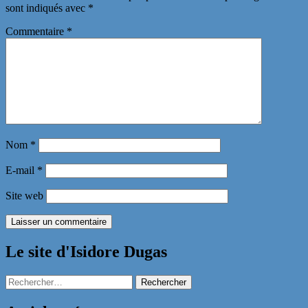
sont indiqués avec
*
Commentaire
*
Nom
*
E-mail
*
Site web
Le site d'Isidore Dugas
Rechercher :