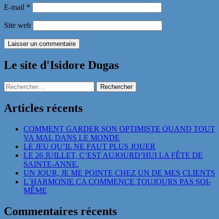
E-mail
*
Site web
Le site d'Isidore Dugas
Rechercher :
Articles récents
COMMENT GARDER SON OPTIMISTE QUAND TOUT
VA MAL DANS LE MONDE
LE JEU QU’IL NE FAUT PLUS JOUER
LE 26 JUILLET, C’EST AUJOURD’HUI LA FÊTE DE
SAINTE-ANNE.
UN JOUR, JE ME POINTE CHEZ UN DE MES CLIENTS
L`HARMONIE ÇA COMMENCE TOUJOURS PAS SOI-
MÊME
Commentaires récents