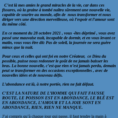
C’est là mes amies le grand miracles de la vie, car dans ces
fissures, où la graine à tombé naîtra sûrement une nouvelle vie,
capable de sourire au monde, afin de nous transformer et nous
diriger vers une direction merveilleuse, où l’espoir et l’amour sont
du même côté.
En ce moment du 28 octobre 2021 , vous -êtes déprimé , vous avez
passé une mauvaise nuit, incapable de dormir, et en vous levant ce
matin, vous vous être dit: Pas de soleil, la journée ne sera guère
mieux que la nuit.
Pour ceux et celles qui ont foi en notre Créateur, ce Dieu du
possible, puisse nous redonner le goût de ne jamais baisser les
bras. La bonne nouvelle, c’est que rien n’est jamais perdu, demain
peut se transformer en des occasions exceptionnelles , avec de
nouvelles idées et de nouveau défis.
L’abondance est là, à notre portée, rien ne fait défaut.
C’EST LA NATURE DE L’HOMME QUI FAIT FAUSSE
ROUTE, LE POISSON EST EN ABONDANCE, LE BLÉ EST
EN ABONDANCE, L’AMOUR ET LA JOIE SONT EN
ABONDANCE, RIEN, RIEN NE MANQUE.
J’ai compris qu’à chaque jour qui passe, il faut tendre la main à