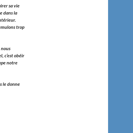
irer sa vie
e dans la
ntérieur.
cumulons trop
a nous
, c’est obéir
upe notre
us le donne