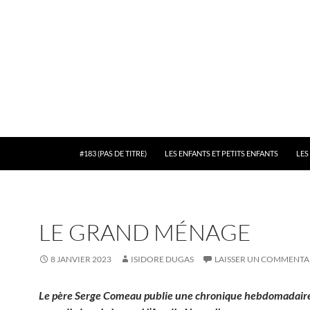
#183 (PAS DE TITRE)
LES ENFANTS ET PETITS ENFANTS
LES
LE GRAND MÉNAGE
8 JANVIER 2023
ISIDORE DUGAS
LAISSER UN COMMENTA
Le père Serge Comeau publie une chronique hebdomadair