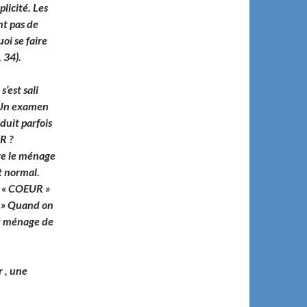
licité. Les
nt pas de
uoi se faire
 34).
’est sali
. Un examen
duit parfois
R ?
re le ménage
t normal.
n « COEUR »
: » Quand on
le ménage de
r , une