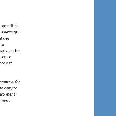
 samedi, je
rissante qui
nt des
 tu
partager tes
e en ce
pos est
 compte qu’on
dre compte
risonnent
aiment