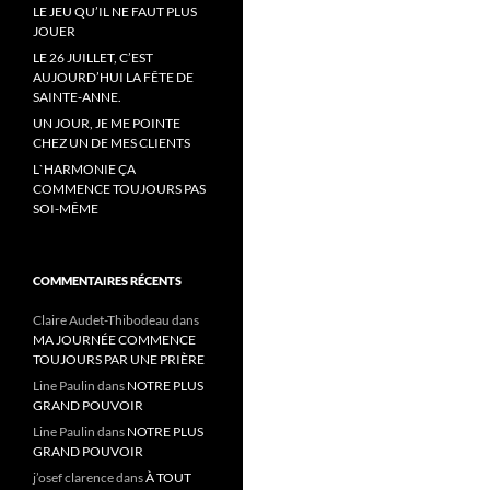
LE JEU QU’IL NE FAUT PLUS
JOUER
LE 26 JUILLET, C’EST
AUJOURD’HUI LA FÊTE DE
SAINTE-ANNE.
UN JOUR, JE ME POINTE
CHEZ UN DE MES CLIENTS
L`HARMONIE ÇA
COMMENCE TOUJOURS PAS
SOI-MÊME
COMMENTAIRES RÉCENTS
Claire Audet-Thibodeau
dans
MA JOURNÉE COMMENCE
TOUJOURS PAR UNE PRIÈRE
Line Paulin
dans
NOTRE PLUS
GRAND POUVOIR
Line Paulin
dans
NOTRE PLUS
GRAND POUVOIR
j’osef clarence
dans
À TOUT