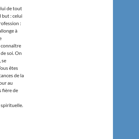
elui de tout
but : celui
rofession :
allonge à
e
 connaître
 de soi. On
, se
Vous êtes
tances de la
our au
 fière de
spirituelle.