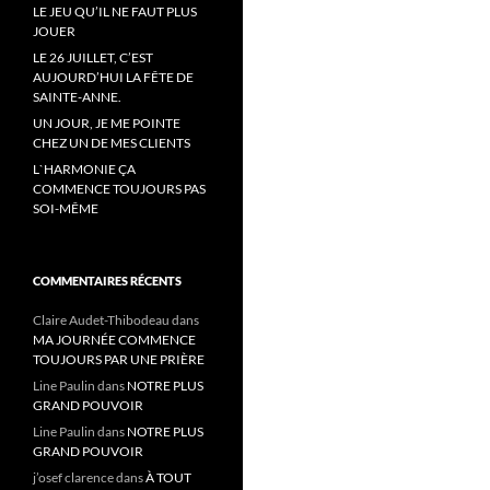
LE JEU QU’IL NE FAUT PLUS
JOUER
LE 26 JUILLET, C’EST
AUJOURD’HUI LA FÊTE DE
SAINTE-ANNE.
UN JOUR, JE ME POINTE
CHEZ UN DE MES CLIENTS
L`HARMONIE ÇA
COMMENCE TOUJOURS PAS
SOI-MÊME
COMMENTAIRES RÉCENTS
Claire Audet-Thibodeau
dans
MA JOURNÉE COMMENCE
TOUJOURS PAR UNE PRIÈRE
Line Paulin
dans
NOTRE PLUS
GRAND POUVOIR
Line Paulin
dans
NOTRE PLUS
GRAND POUVOIR
j’osef clarence
dans
À TOUT