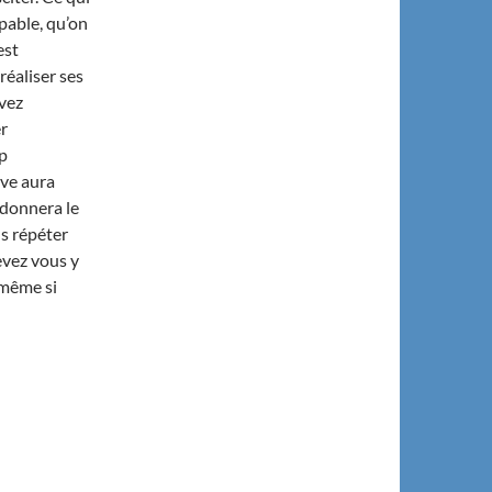
pable, qu’on
est
réaliser ses
avez
r
p
êve aura
edonnera le
us répéter
evez vous y
 même si