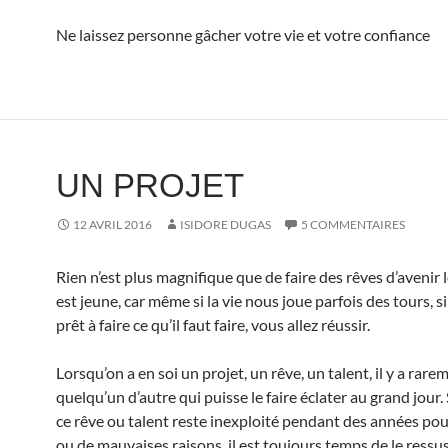
Ne laissez personne gâcher votre vie et votre confiance
UN PROJET
12 AVRIL 2016
ISIDORE DUGAS
5 COMMENTAIRES
Rien n’est plus magnifique que de faire des rêves d’avenir 
est jeune, car même si la vie nous joue parfois des tours, s
prêt à faire ce qu’il faut faire, vous allez réussir.
Lorsqu’on a en soi un projet, un rêve, un talent, il y a rare
quelqu’un d’autre qui puisse le faire éclater au grand jour. 
ce rêve ou talent reste inexploité pendant des années po
ou de mauvaises raisons, il est toujours temps de le ressus