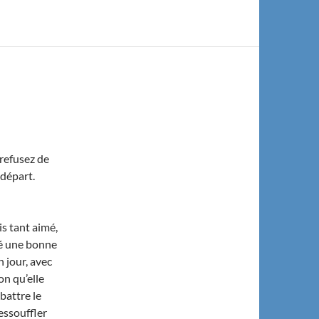
 refusez de
 départ.
is tant aimé,
ngé une bonne
 jour, avec
on qu’elle
battre le
’essouffler