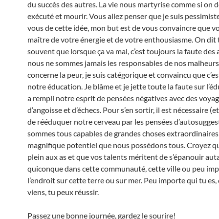
du succès des autres. La vie nous martyrise comme si on d
exécuté et mourir. Vous allez penser que je suis pessimiste
vous de cette idée, mon but est de vous convaincre que v
maître de votre énergie et de votre enthousiasme. On dit 
souvent que lorsque ça va mal, c’est toujours la faute des 
nous ne sommes jamais les responsables de nos malheurs.
concerne la peur, je suis catégorique et convaincu que c’es
notre éducation. Je blâme et je jette toute la faute sur l’é
a rempli notre esprit de pensées négatives avec des voya
d’angoisse et d’échecs. Pour s’en sortir, il est nécessaire (et 
de rééduquer notre cerveau par les pensées d’autosuggest
sommes tous capables de grandes choses extraordinaires 
magnifique potentiel que nous possédons tous. Croyez q
plein aux as et que vos talents méritent de s’épanouir aut
quiconque dans cette communauté, cette ville ou peu im
l’endroit sur cette terre ou sur mer. Peu importe qui tu es,
viens, tu peux réussir.
Passez une bonne journée, gardez le sourire!