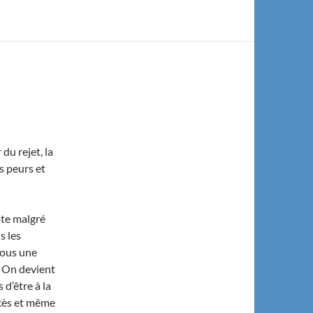
 du rejet, la
s peurs et
pte malgré
s les
tous une
. On devient
d’être à la
ccès et même