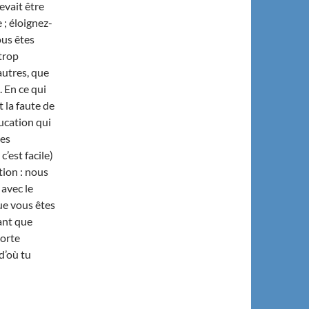
evait être
 ; éloignez-
ous êtes
trop
autres, que
 En ce qui
t la faute de
ducation qui
ges
c’est facile)
ion : nous
avec le
ue vous êtes
ant que
porte
 d’où tu