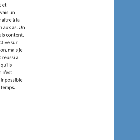
t et
avais un
ître à la
ein aux as. Un
tais content,
ective sur
on, mais je
t réussi à
qu’ils
 n’est
ir possible
 temps.